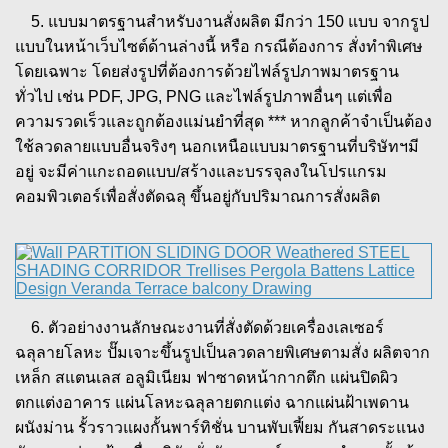
5. แบบมาตรฐานสำหรับงานสั่งผลิต มีกว่า 150 แบบ จากรูป
แบบในหน้าเว็บไซต์ด้านล่างนี้ หรือ กรณีต้องการ สั่งทำพิเศษ
โดยเฉพาะ โดยส่งรูปที่ต้องการด้วยไฟล์รูปภาพมาตรฐาน
ทั่วไป เช่น PDF, JPG, PNG และไฟล์รูปภาพอื่นๆ แต่เพื่อ
ความรวดเร็วและถูกต้องแม่นยำที่สุด *** หากลูกค้าจำเป็นต้อง
ใช้ลวดลายแบบอื่นจริงๆ นอกเหนือแบบมาตรฐานที่บริษัทฯมี
อยู่ จะมีค่าแกะถอดแบบ/สร้างและบรรจุลงในโปรแกรม
คอมพิวเตอร์เพื่อสั่งตัดฉลุ ขึ้นอยู่กับปริมาณการสั่งผลิต
6. ตัวอย่างงานลักษณะงานที่สั่งตัดด้วยเครื่องเลเซอร์
ฉลุลายโลหะ ปั๊มเจาะขึ้นรูปเป็นลวดลายพิเศษตามสั่ง ผลิตจาก
เหล็ก สแตนเลส อลูมิเนียม ฟาซาดหน้ากากตึก แผ่นปิดผิว
ตกแต่งอาคาร แผ่นโลหะฉลุลายตกแต่ง ฉากแผ่นฝ้าเพดาน
ผนังม่าน รั้วราวแผงกั้นพาร์ทิชั่น บานพับเฟี้ยม กันสาดระแนง