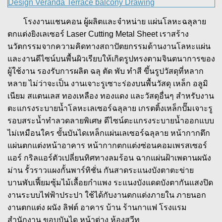
โรงงานแชนคอน ผู้ผลิตและจำหน่าย แผ่นโลหะฉลุลาย
ตกแต่งยิงเลเซอร์ Laser Cutting Metal Sheet เราสร้าง
นวัตกรรมจากความคิดทางสถาปัตยกรรมด้านงานโลหะแผ่น
และงานดีไซน์บนพื้นผิวเรียบให้เกิดรูปทรงตามจินตนาการของ
ผู้ใช้งาน รองรับการผลิต ฉลุ ตัด พับ ทำสี ขึ้นรูปวัสดุที่หลาก
หลาย ไม่ว่าจะเป็น งานเจาะรูเซาะร่องบนพื้นวัสดุ เหล็ก อลูมิ
เนียม สแตนเลส ทองเหลือง ทองแดง และวัสดุอื่นๆ สำหรับงาน
ตะแกรงระบายน้ำโลหะเลเซอร์ฉลุลาย เกรตติ้งเหล็กปั๊มเจาะรู
รอบสระน้ำทำลวดลายพิเศษ ดีไซน์ตะแกรงระบายน้ำออกแบบ
ไม่เหมือนใคร ขั้นบันไดเหล็กแผ่นเลเซอร์ฉลุลาย หน้ากากตึก
แผ่นตกแต่งหน้าอาคาร หน้ากากตกแต่งซ่อนคอมเพรสเซอร์
แอร์ กริลแอร์ตัวเปลี่ยนทิศทางลมร้อน ฉากแผ่นฝ้าเพดานผนัง
ม่าน รั้วราวแผงกั้นพาร์ทิชั่น กันสาดระแนงบังตาตะข่าย
บานพับเฟี้ยมซุ้มไม้เลื้อยกำแพง ระแนงบังแดดบังตากันแสงปิด
งานระบบไฟฟ้าประปา ใช้ได้กับงานตกแต่งภายใน ภายนอก
งานตกแต่ง ผนัง ลิฟต์ อาคาร บ้าน ร้านกาแฟ โรงแรม
สำนักงาน ขอบบันได หน้าต่าง ห้องสวีท