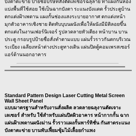
บังตาตะข่าย ป้ายชื่อบริษัทสั่งตัดเลเซอร์ฉลุลาย ทำแผงกั้นห้อง
แบ่งพื้นที่ใช้สอย ใช้เป็นฉากบังตา ระแนงบังแดด รั้วประตูบ้าน
ตกแต่งฝ้าเพดาน แผงกั้นช่องแสงระบายอากาศ ตกแต่งหน้า
มุกตัวอาคารเชิงชาย ติดทับบุบนผนังเพื่อให้ผนังมีมิติลอยขึ้น
ตกแต่งในงานเฟอร์นิเจอร์ รูปลวดลายหัวเตียง หน้าบาน บาน
ประตู กรอบรูปป้ายชื่อสั่งทำตามแบบ แผ่นรั้วราวกันตกบริเวณ
ระเบียง เฉลียงหน้าต่างประตูทางเดิน แผ่นปิดตู้คอมเพรสเซอร์
แอร์ด้านนอกอาคาร
Standard Pattern Design Laser Cutting Metal Screen
Wall Sheet Panel
แบบมาตรฐานสำหรับงานสั่งผลิต ลวดลายฉลุงานตัดเจาะ
เลเซอร์ สำหรับ ใช้สำหรับแผ่นปิดผิวอาคาร หน้ากากกั้น ฉาก
แผ่นฝ้าเพดานผนังม่าน รั้วราวแผงกั้นพาร์ทิชั่น กันสาดระแนง
บังตาตะข่าย บานพับเฟี้ยมซุ้มไม้เลื้อยกำแพง