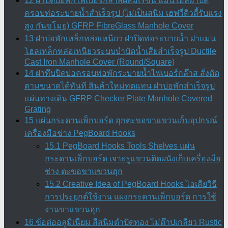
12 ฝาปิดบ่อพักไฟเบอร์กล๊าสผสมเรซิ่น แมนโฮลฝาปิด
ครอบท่อระบายน้ำสำเร็จรูป (ไม่เป็นสนิม เฮฟวี่ดิวตี้รับแรง
สูง กันขโมย) GFRP FibreGlass Manhole Cover
13 ฝาบ่อพักเหล็กหล่อเหนียว ฝาปิดท่อระบายน้ำ ฝาแมน
โฮลเหล็กหล่อเหนียวระบบบำบัดน้ำเสียสำเร็จรูป Ductile
Cast Iron Manhole Cover (Round/Square)
14 ฝาทึบปิดบ่อครอบท่อพักระบายน้ำไฟเบอร์กล๊าส สั่งตัด
ตามขนาดได้ทันที สินค้าใหม่ทดแทน ฝาบ่อพักสําเร็จรูป
แผ่นทางเดิน GFRP Checker Plate Manhole Covered
Grating
15 แผ่นกระดานเพ็กบอร์ด ฮุกตะขอขาแขวนเก็บอุปกรณ์
เครื่องมือช่าง PegBoard Hooks
15.1 PegBoard Hooks Tools Shelves แผ่น
กระดานเพ็กบอร์ด เจาะรูแขวนติดผนังเก็บเครื่องมือ
ช่าง ตะขอขาแขวนฮุก
15.2 Creative Idea of PegBoard Hooks ไอเดียวิธี
การประยุกต์ใช้งาน แผงกระดานเพ็กบอร์ด การใช้
งานขาแขวนฮุก
16 ข้อต่ออลูมิเนียม สีสนิมดำปัดทอง ไม่ต๊าปเกลียว Rustic