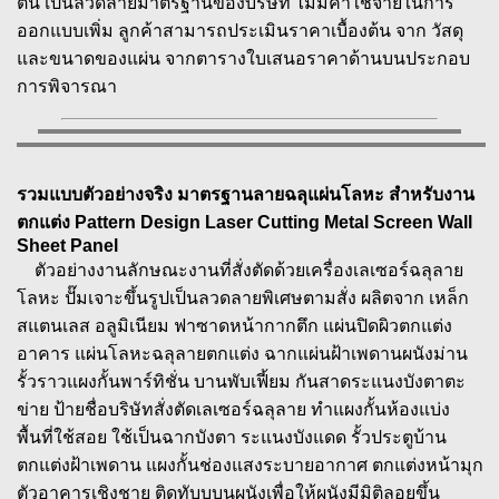
ต้น เป็นลวดลายมาตรฐานของบริษัท ไม่มีค่าใช้จ่ายในการ
ออกแบบเพิ่ม ลูกค้าสามารถประเมินราคาเบื้องต้น จาก วัสดุ
และขนาดของแผ่น จากตารางใบเสนอราคาด้านบนประกอบ
การพิจารณา
รวมแบบตัวอย่างจริง มาตรฐานลายฉลุแผ่นโลหะ สำหรับงาน
ตกแต่ง Pattern Design Laser Cutting Metal Screen Wall
Sheet Panel
ตัวอย่างงานลักษณะงานที่สั่งตัดด้วยเครื่องเลเซอร์ฉลุลาย
โลหะ ปั๊มเจาะขึ้นรูปเป็นลวดลายพิเศษตามสั่ง ผลิตจาก เหล็ก
สแตนเลส อลูมิเนียม ฟาซาดหน้ากากตึก แผ่นปิดผิวตกแต่ง
อาคาร แผ่นโลหะฉลุลายตกแต่ง ฉากแผ่นฝ้าเพดานผนังม่าน
รั้วราวแผงกั้นพาร์ทิชั่น บานพับเฟี้ยม กันสาดระแนงบังตาตะ
ข่าย ป้ายชื่อบริษัทสั่งตัดเลเซอร์ฉลุลาย ทำแผงกั้นห้องแบ่ง
พื้นที่ใช้สอย ใช้เป็นฉากบังตา ระแนงบังแดด รั้วประตูบ้าน
ตกแต่งฝ้าเพดาน แผงกั้นช่องแสงระบายอากาศ ตกแต่งหน้ามุก
ตัวอาคารเชิงชาย ติดทับบุบนผนังเพื่อให้ผนังมีมิติลอยขึ้น