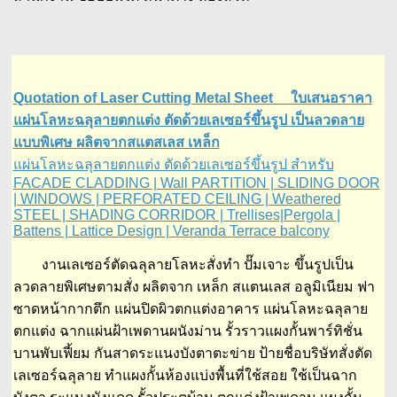
Quotation of Laser Cutting Metal Sheet ใบเสนอราคา
แผ่นโลหะฉลุลายตกแต่ง ตัดด้วยเลเซอร์ขึ้นรูป เป็นลวดลาย
แบบพิเศษ ผลิตจากสแตสเลส เหล็ก
แผ่นโลหะฉลุลายตกแต่ง ตัดด้วยเลเซอร์ขึ้นรูป สำหรับ
FACADE CLADDING | Wall PARTITION | SLIDING DOOR
| WINDOWS | PERFORATED CEILING | Weathered
STEEL | SHADING CORRIDOR | Trellises|Pergola |
Battens | Lattice Design | Veranda Terrace balcony
งานเลเซอร์ตัดฉลุลายโลหะสั่งทำ ปั๊มเจาะ ขึ้นรูปเป็น
ลวดลายพิเศษตามสั่ง ผลิตจาก เหล็ก สแตนเลส อลูมิเนียม ฟา
ซาดหน้ากากตึก แผ่นปิดผิวตกแต่งอาคาร แผ่นโลหะฉลุลาย
ตกแต่ง ฉากแผ่นฝ้าเพดานผนังม่าน รั้วราวแผงกั้นพาร์ทิชั่น
บานพับเฟี้ยม กันสาดระแนงบังตาตะข่าย ป้ายชื่อบริษัทสั่งตัด
เลเซอร์ฉลุลาย ทำแผงกั้นห้องแบ่งพื้นที่ใช้สอย ใช้เป็นฉาก