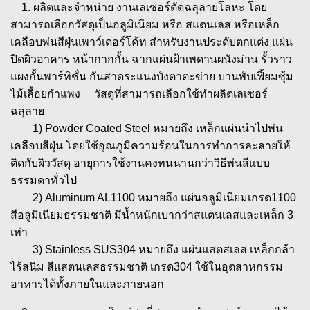
1. ผลิตและจําหน่าย งานเลเซอร์ตัดฉลุลายโลหะ โดย
สามารถเลือกวัสดุเป็นอลูมิเนียม หรือ สแตนเลส หรือเหล็ก
เคลือบพ่นสีฝุ่นเพาว์เดอร์โค้ท สําหรับงานประดับตกแต่ง แผ่น
ปิดผิวอาคาร หน้ากากกั้น ฉากแผ่นฝ้าเพดานผนังม่าน รั้วราว
แผงกั้นพาร์ทิชั่น กันสาดระแนงบังตาตะข่าย บานพับเฟี้ยมซุ้ม
ไม้เลื้อยกำแพง วัสดุที่สามารถเลือกใช้ทำผลิตเลเซอร์
ฉลุลาย
1) Powder Coated Steel หมายถึง เหล็กแผ่นนำไปพ่น
เคลือบสีฝุ่น โดยใช้อุณภูมิความร้อนในการทำการละลายให้
ติดกับผิววัสดุ อายุการใช้งานคงทนนานกว่าวิธีพ่นสีแบบ
ธรรมดาทั่วไป
2) Aluminum AL1100 หมายถึง แผ่นอลูมิเนียมเกรด1100
สีอลูมิเนียมธรรมชาติ มีน้ำหนักเบากว่าสแตนเลสและเหล็ก 3
เท่า
3) Stainless SUS304 หมายถึง แผ่นแสตสเลส เหล็กกล้า
ไร้สนิม สีแสตนเลสธรรมชาติ เกรด304 ใช้ในอุตสาหกรรม
อาหารได้ทั้งภายในและภายนอก