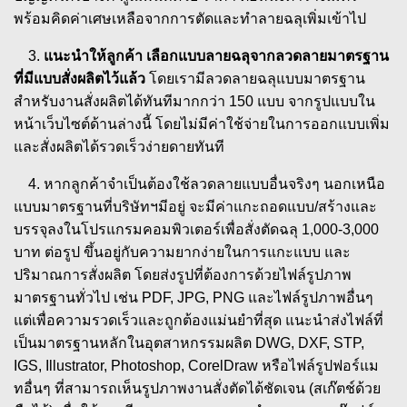
พร้อมคิดค่าเศษเหลือจากการตัดและทำลายฉลุเพิ่มเข้าไป
3.
แนะนำให้ลูกค้า เลือกแบบลายฉลุจากลวดลายมาตรฐาน
ที่มีแบบสั่งผลิตไว้แล้ว
โดยเรามีลวดลายฉลุแบบมาตรฐาน
สำหรับงานสั่งผลิตได้ทันทีมากกว่า 150 แบบ จากรูปแบบใน
หน้าเว็บไซต์ด้านล่างนี้ โดยไม่มีค่าใช้จ่ายในการออกแบบเพิ่ม
และสั่งผลิตได้รวดเร็วง่ายดายทันที
4. หากลูกค้าจำเป็นต้องใช้ลวดลายแบบอื่นจริงๆ นอกเหนือ
แบบมาตรฐานที่บริษัทฯมีอยู่ จะมีค่าแกะถอดแบบ/สร้างและ
บรรจุลงในโปรแกรมคอมพิวเตอร์เพื่อสั่งตัดฉลุ 1,000-3,000
บาท ต่อรูป ขึ้นอยู่กับความยากง่ายในการแกะแบบ และ
ปริมาณการสั่งผลิต โดยส่งรูปที่ต้องการด้วยไฟล์รูปภาพ
มาตรฐานทั่วไป เช่น PDF, JPG, PNG และไฟล์รูปภาพอื่นๆ
แต่เพื่อความรวดเร็วและถูกต้องแม่นยำที่สุด แนะนำส่งไฟล์ที่
เป็นมาตรฐานหลักในอุตสาหกรรมผลิต DWG, DXF, STP,
IGS, Illustrator, Photoshop, CorelDraw หรือไฟล์รูปฟอร์แม
ทอื่นๆ ที่สามารถเห็นรูปภาพงานสั่งตัดได้ชัดเจน (สเก๊ตช์ด้วย