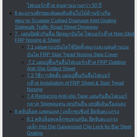
ไฟเบอร์กล๊าส ทนทานนานกว่า 50 ปี
6 ตะแกรงดักขยะฝุ่นผงคันหินใบไม้ด้านข้างริม
ฟุตบาท Scupper Curbed Drainage Inlet Grating
Sidewalk Traffic Road Street Driveway
7. แผ่นปิดผิวกันลื่น ปิดจมูกบันได ไฟเบอร์กล๊าส Non-Skid
FRP Nosing & Sheet
7.1 แผ่นครอบบันไดใช้ปิดทั้งจมูกและแผ่นด้านบน
บันได FRP Stair Tread Nosing Step Cover
7.2 แผ่นปูพื้นกันลื่นไฟเบอร์กล๊าส FRP Outdoor
Anti-Slip Gritted Sheet
7.3 วิธีการติดตั้ง แผ่นปูพื้นกันลื่นไฟเบอร์
กล๊าส Installation of FRP Sheet & Stair Tread
Nosing
7.4 Replacing Anti-slip Tape แผ่นกันลื่นไฟเบอร์
กลาส วัสดุทดแทน เทปกันลื่น เทปตีเส้นเรืองแสง
8 คลิปล็อค แสตนเลส / เหล็กชุบซิงค์ ยึดจับตะแกรง
8.1 คลิปล็อคเหล็กชุบทนสนิม ยึดจับตะแกรง
เหล็ก Hot Dip Galvanized Clip Lock for Bar Steel
Grating