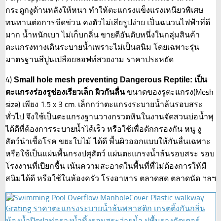
กระดูกงูด้านหลังให้หนา ทำให้ตะแกรงแข็งแรงเหนียวพิเศษ
ทนทานต่อการขีดข่วน คงตัวไม่เสียรูปง่าย เป็นฉนวนไฟฟ้าที่ดี
มาก น้ำหนักเบา ไม่เก็บกลิ่น ขายดีอันดับหนึ่งในกลุ่มสินค้า
ตะแกรงทางเดินระบายน้ำเพราะไม่เป็นสนิม โดยเฉพาะรุ่น
มาตรฐานสีปูนเปลือยลอฟท์สวยงาม ราคาประหยัด
4)
Small hole mesh preventing Dangerous Reptile: เป็น
ขนาดของรูตะแกรง(Mesh
ตะแกรงร่องรูช่องเรียวเล็ก ผิวกันลื่น
size) เพียง 1.5 x 3 cm. เล็กกว่าตะแกรงระบายน้ำล้นรอบสระ
ทั่วไป จึงใช้เป็นตะแกรงฐานวางกรวดหินในงานจัดสวนบ่อน้ำพุ
ได้ดีที่ต้องการระบายน้ำได้เร็ว หรือใช้เพื่อดักกรองกัน หนู งู
สัตว์นำเชื้อโรค ขยะใบไม้ ได้ดี พื้นผิวออกแบบให้กันลื่นเฉพาะ
หรือใช้เป็นแผ่นพื้นกรงปศุสัตว์ แผ่นตะแกรงน้ำล้นรอบสระ รอบ
โรงงานที่เปียกชื้น เน้นความสะอาดในพื้นที่ที่ไม่ต้องการให้มี
สนิมได้ดี หรือใช้ในห้องครัว โรงอาหาร ตลาดสด ตลาดนัด ฯลฯ