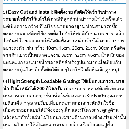
5)
Easy Cut and Install: ติดตั้งง่่าย สั่งตัดให้เข้ากับบ่าราง
กรณีที่ลูกค้าทำบ่ารางน้ำไว้เสร็จแล้ว
ระบายน้ำที่ทำไว้แล้วได้
แต่เป็นความกว้าง ที่ไม่ใช่ขนาดมาตรฐาน ท่านสามารถซื้อ
ตะแกรงพลาสติคพีพีเกรตติ้ง ไปตัดให้พอดีกับขนาดของรางน้ำ
ได้ทันที โดยออกแบบให้สั่งตัดทั้งจากหน้ากว้างได้ ตามต้องการ
อย่างลงตัว เช่น กว้าง 10cm.,15cm, 20cm, 25cm, 30cm หรือตัด
จากด้านยาวเป็นขนาด 34cm, 38cm, 42cm, 46cm. น้ำหนักของ
แผ่นตะแกรงระบายน้ำพลาสติคสำเร็จรูปเบามากเมื่อเทียบกับ
ตะแกรงรุ่นอื่นๆ อีกทั้งตัดได้ง่ายๆโดยใช้ใบตัดหินเจีย(ลูกหมู)
6)
Hight Strength Loadable Grating: ใช้เป็นตะแกรงระบาย
เป็นตะแกรงพลาสติกที่แข็งแรง
น้ำ รับน้ำหนักได้ 200 กิโลกรัม
เหนียวทนทานกว่าทุกยี่ห้อที่มีในท้องตลาด รับประกันคุณภาพ
เปลี่ยนคืน กรุณาเปรียบเทียบคุณภาพก่อนการตัดสินใจซื้อ
เนื่องจากออกแบบให้มีทั่งช่องรูเล็ก และมีโครงกระดูกงูด้าน
หลังหนาทั่วทั้งแผ่น ไม่ใช่หนาเฉพาะด้านกรอบข้างเฟรมเท่านั้น
เหมาะกับการใช้เป็นตะแกรงระบายน้ำ หรือเป็นแผ่นปูพื้น