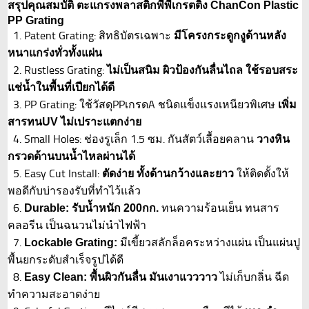
สรุปคุณสมบัติ ตะแกรงพลาสติกพีพีเกรตติ้ง ChanCon Plastic
PP Grating
1. Patent Grating: สิทธิบัตรเฉพาะ
มีโครงกระดูกงูด้านหลัง
หนาแกร่งทั่วทั้งแผ่น
2. Rustless Grating:
ไม่เป็นสนิม ผิวป้องกันลื่นไถล ใช้รอบสระ
แช่น้ำในพื้นที่เปียกได้ดี
3. PP Grating: ใช้วัสดุPPเกรดA ชนิดแข็งแรงเหนียวพิเศษ
เพิ่ม
สารทนUV ไม่เปราะแตกง่าย
4. Small Holes: ช่องรูเล็ก 1.5 ซม. กันสัตว์เลื้อยคลาน
วางหิน
กรวดด้านบนน้ำไหลผ่านได้
5. Easy Cut Install:
ให้ติดตั้งให้
ตัดง่าย ทั้งด้านกว้างและยาว
พอดีกับบ่ารองรับที่ทำไว้แล้ว
6.
ทนความร้อนเย็น ทนสาร
Durable: รับน้ำหนัก 200กก.
คลอรีน เป็นฉนวนไม่นำไฟฟ้า
7.
มีเขี้ยวสลักล็อคระหว่างแผ่น เป็นแผ่นปู
Lockable Grating:
พื้นยกระดับสำเร็จรูปได้ดี
8.
ไม่เก็บกลิ่น ฉีด
Easy Clean: พื้นผิวกันลื่น มันเงาแวววาว
ทำความสะอาดง่าย