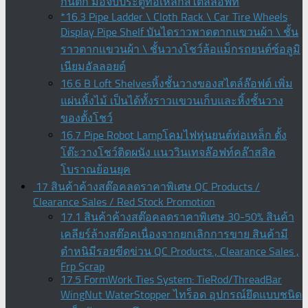
กันตก มือจับประตูท่อเหล็กสไตล์ลอฟท์
*16.3 Pipe Ladder \ Cloth Rack \ Car Tire Wheels
Display Pipe Shelf บันไดราวพาดตากแขวนผ้า \ ชั้น
ราวตากแขวนผ้า \ ชั้นวางโชว์ล้อแม็กรถยนต์ซ์อลูมิ
เนียมอัลลอยด์
16.6 B Loft Shelvesหิ้งชั้นวางของสไตล์ล๊อฟต์ เพิ่ม
แผ่นหิ้งไม้ เป็นได้ทั้งราวแขวนเก็บและหิ้งชั้นวาง
ของตั้งโชว์
16.7 Pipe Robot Lampโคมไฟหุ่นยนต์ท่อเหล็ก ตั้ง
โต๊ะวางโชว์ติดผนัง แนววินเทจล๊อฟท์คล๊าสสิค
โบราณย้อนยุค
17 สินค้าค้างสต๊อคลดราคาพิเศษ QC Products /
Clearance Sales / Red Stock Promotion
17.1 สินค้าค้างสต๊อคลดราคาพิเศษ 30-50% สินค้า
เคลียร์ล้างสต๊อคเนื่องจากยกเลิกการขาย สินค้ามี
ตำหนิมีรอยขีดข่วน QC Products , Clearance Sales ,
Frp Scrap
17.5 FormWork Ties System: TieRod/ThreadBar
WingNut WaterStopper ไทร็อด อุปกรณ์ยึดแบบชนิด