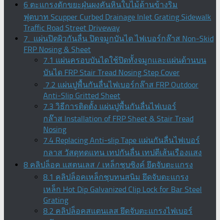
6 ตะแกรงดักขยะฝุ่นผงคันหินใบไม้ด้านข้างริม
ฟุตบาท Scupper Curbed Drainage Inlet Grating Sidewalk
Traffic Road Street Driveway
7. แผ่นปิดผิวกันลื่น ปิดจมูกบันได ไฟเบอร์กล๊าส Non-Skid
FRP Nosing & Sheet
7.1 แผ่นครอบบันไดใช้ปิดทั้งจมูกและแผ่นด้านบน
บันได FRP Stair Tread Nosing Step Cover
7.2 แผ่นปูพื้นกันลื่นไฟเบอร์กล๊าส FRP Outdoor
Anti-Slip Gritted Sheet
7.3 วิธีการติดตั้ง แผ่นปูพื้นกันลื่นไฟเบอร์
กล๊าส Installation of FRP Sheet & Stair Tread
Nosing
7.4 Replacing Anti-slip Tape แผ่นกันลื่นไฟเบอร์
กลาส วัสดุทดแทน เทปกันลื่น เทปตีเส้นเรืองแสง
8 คลิปล็อค แสตนเลส / เหล็กชุบซิงค์ ยึดจับตะแกรง
8.1 คลิปล็อคเหล็กชุบทนสนิม ยึดจับตะแกรง
เหล็ก Hot Dip Galvanized Clip Lock for Bar Steel
Grating
8.2 คลิปล็อคสแตนเลส ยึดจับตะแกรงไฟเบอร์