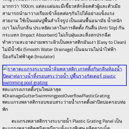
มากกว่า 100cm. แต่ละแผ่นจะมีเขี้ยวสลักล็อคตัวผู้และตัวเมีย
สามารถนำมาวางเรียงเข้าล็อคต่อๆกันไปได้อย่างแข็งแรง
สวยงาม ใช้เป็นแผ่นปูพื้นสำเร็จรูป เป็นแผ่นพื้นอนามัย น้ำหนัก
เบา ไม่เก็บกลิ่น ประหยัดเวลาในการติดตั้ง กันลื่น (Anti Slip) กัน
กระแทก (Impact Absorbent) ไม่เก็บฝุ่นและสิ่งสกปรกฉีด
ทำความสะอาดง่ายเพราะผิวเป็นพลาสติกมันเงา (Easy to Clean)
ไม่มีน้ำขัง (Smooth Water Drainage) เป็นฉนวนไม่นำไฟฟ้า
ป้องกันไฟฟ้าดูด (Insulator)
#ตะแกรงเกรตติ้งรุ่นใหม่ล่าสุด
#DrainageGutterSwimmingpoolOverflowPlasticGrating
#ตะแกรงพลาสติกรอบขอบสระว่ายน้ำเกรตติ้งฝาปิดบ่อครอบท่อ
พัก
ตะแกรงพลาสติกรางระบายน้ำ Plastic Grating Panel เป็น
ตะแกรงพลาสติคชนิดเหนียวแข็งแรงพิเศษ ผลิตจากเม็ด