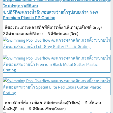
ใหม่ล่าสุด รุ่นสีพิเศษ
4. ปฏิวัติตะแกรงน้ำล้นรอบสระว่ายน้ำรูปแบบเก่าๆ New
Premium Plastic PP Grating
สีของตะแกรงพลาสติคพีพีเกรตติ้ง 1.สีเทาปูนล๊อฟท์(Grey)
2.สีดำเอเลแกนซ์(Black) 3.สีพิเศษแดง(Red)
พลาสติคพีพีเกรตติ้ง 4. สีพิเศษเหลือง(Yellow) 5. สีพิเศษ
น้ำเงิน(Blue) 6. สีพิเศษเขียว(Green)