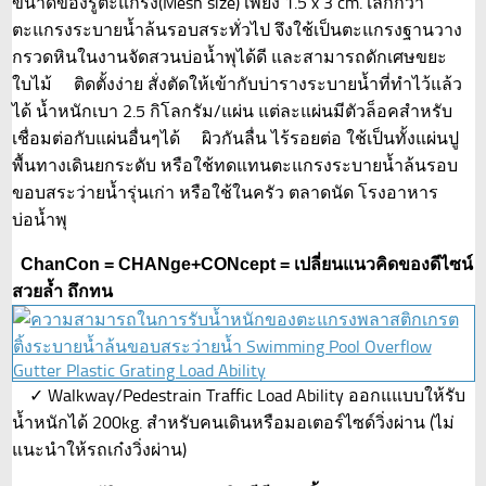
ขนาดของรูตะแกรง(Mesh size) เพียง 1.5 x 3 cm. เล็กกว่า
ตะแกรงระบายน้ำล้นรอบสระทั่วไป จึงใช้เป็นตะแกรงฐานวาง
กรวดหินในงานจัดสวนบ่อน้ำพุได้ดี และสามารถดักเศษขยะ
ใบไม้ ติดตั้งง่าย สั่งตัดให้เข้ากับบ่ารางระบายน้ำที่ทำไว้แล้ว
ได้ น้ำหนักเบา 2.5 กิโลกรัม/แผ่น แต่ละแผ่นมีตัวล็อคสำหรับ
เชื่อมต่อกับแผ่นอื่นๆได้ ผิวกันลื่น ไร้รอยต่อ ใช้เป็นทั้งแผ่นปู
พื้นทางเดินยกระดับ หรือใช้ทดแทนตะแกรงระบายน้ำล้นรอบ
ขอบสระว่ายน้ำรุ่นเก่า หรือใช้ในครัว ตลาดนัด โรงอาหาร
บ่อน้ำพุ
ChanCon = CHANge+CONcept = เปลี่ยนแนวคิดของดีไซน์
สวยล้ำ ถึกทน
✓ Walkway/Pedestrain Traffic Load Ability ออกแแบบให้รับ
น้ำหนักได้ 200kg. สำหรับคนเดินหรือมอเตอร์ไซด์วิ่งผ่าน (ไม่
แนะนำให้รถเก๋งวิ่งผ่าน)