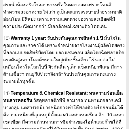
สระน้ำห้องครัวโรงอาหารหรือในตลาดสด เพราะโทนสี
ทำความสะอาดง่าย ไม่เก่า ดูเป็นตะแกรงระบายน้ำธรรมชาติ
อ่อนโยน มีศิลปะ เพราะความแตกต่างของรายละเอียดที่มี
ความประณีตมากกว่า มีเอกลักษณ์เฉพาะตัว โดดเด่น
10)
มั่นใจใน
Warranty 1 year: รับประกันคุณภาพสินค้า 1 ปี
คุณภาพและราคาได้ เพราะจำหน่ายจากโรงงานผู้ผลิตโดยตรง
ที่ออกแบบจดสิทธิบัตรโดย บจก.แชนคอน ผลิตโดยฉีดพลาสติค
แรงดันสูงจากโมลด์ขนาดใหญ่เพียงชิ้นเดียว ไร้รอยต่อ ไม่
เหมือนใครในโลกใบนี้ ผิวกันลื่น รูเล็ก แข็งเหนียวพิเศษ มีสาร
ต้านเชื้อรา ทนยูวีUV เราจึงกล้ารับประกันคุณภาพตะแกรง
ระบายน้ำทุกชิ้น
11)
Temperature & Chemical Resistant: ทนความร้อนเย็น
วัสดุพลาสติกพีพี สามารถ ทนทานต่อสารเคมี
ทนสารคลอรีน
บางกลุ่ม แต่สารเคมีบางชนิดอาจทำให้พองตัว หรืออ่อนนิ่มได้
มีความเหนียวที่อุณหภูมิตั้งแต่ 40 องศาเซลเซียส ถึง -10 องศา
เซลเซียส มีความต้านทานการซึมผ่านของไอน้ำและก๊าซได้ดี