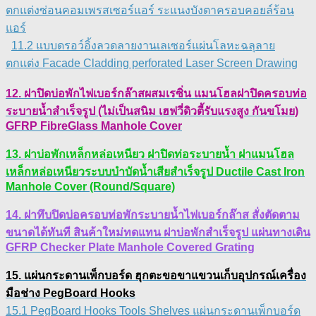
ตกแต่งซ่อนคอมเพรสเซอร์แอร์ ระแนงบังตาครอบคอยล์ร้อน
แอร์
11.2 แบบดรอว์อิ้งลวดลายงานเลเซอร์แผ่นโลหะฉลุลาย
ตกแต่ง Facade Cladding perforated Laser Screen Drawing
12. ฝาปิดบ่อพักไฟเบอร์กล๊าสผสมเรซิ่น แมนโฮลฝาปิดครอบท่อ
ระบายน้ำสำเร็จรูป (ไม่เป็นสนิม เฮฟวี่ดิวตี้รับแรงสูง กันขโมย)
GFRP FibreGlass Manhole Cover
13. ฝาบ่อพักเหล็กหล่อเหนียว ฝาปิดท่อระบายน้ำ ฝาแมนโฮล
เหล็กหล่อเหนียวระบบบำบัดน้ำเสียสำเร็จรูป Ductile Cast Iron
Manhole Cover (Round/Square)
14. ฝาทึบปิดบ่อครอบท่อพักระบายน้ำไฟเบอร์กล๊าส สั่งตัดตาม
ขนาดได้ทันที สินค้าใหม่ทดแทน ฝาบ่อพักสําเร็จรูป แผ่นทางเดิน
GFRP Checker Plate Manhole Covered Grating
15. แผ่นกระดานเพ็กบอร์ด ฮุกตะขอขาแขวนเก็บอุปกรณ์เครื่อง
มือช่าง PegBoard Hooks
15.1 PegBoard Hooks Tools Shelves แผ่นกระดานเพ็กบอร์ด