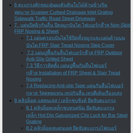
6 ตะแกรงดักขยะฝุ่นผงคันหินใบไม้ด้านข้างริม
ฟุตบาท Scupper Curbed Drainage Inlet Grating
Sidewalk Traffic Road Street Driveway
7. แผ่นปิดผิวกันลื่น ปิดจมูกบันได ไฟเบอร์กล๊าส Non-Skid
FRP Nosing & Sheet
7.1 แผ่นครอบบันไดใช้ปิดทั้งจมูกและแผ่นด้านบน
บันได FRP Stair Tread Nosing Step Cover
7.2 แผ่นปูพื้นกันลื่นไฟเบอร์กล๊าส FRP Outdoor
Anti-Slip Gritted Sheet
7.3 วิธีการติดตั้ง แผ่นปูพื้นกันลื่นไฟเบอร์
กล๊าส Installation of FRP Sheet & Stair Tread
Nosing
7.4 Replacing Anti-slip Tape แผ่นกันลื่นไฟเบอร์
กลาส วัสดุทดแทน เทปกันลื่น เทปตีเส้นเรืองแสง
8 คลิปล็อค แสตนเลส / เหล็กชุบซิงค์ ยึดจับตะแกรง
8.1 คลิปล็อคเหล็กชุบทนสนิม ยึดจับตะแกรง
เหล็ก Hot Dip Galvanized Clip Lock for Bar Steel
Grating
8.2 คลิปล็อคสแตนเลส ยึดจับตะแกรงไฟเบอร์