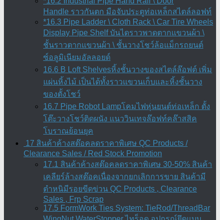
*16.2 Industrial Pipe Hand Rail \ Door
Handle ราวกันตก มือจับประตูท่อเหล็กสไตล์ลอฟท์
*16.3 Pipe Ladder \ Cloth Rack \ Car Tire Wheels
Display Pipe Shelf บันไดราวพาดตากแขวนผ้า \
ชั้นราวตากแขวนผ้า \ ชั้นวางโชว์ล้อแม็กรถยนต์
ซ์อลูมิเนียมอัลลอยด์
16.6 B Loft Shelvesหิ้งชั้นวางของสไตล์ล๊อฟต์ เพิ่ม
แผ่นหิ้งไม้ เป็นได้ทั้งราวแขวนเก็บและหิ้งชั้นวาง
ของตั้งโชว์
16.7 Pipe Robot Lampโคมไฟหุ่นยนต์ท่อเหล็ก ตั้ง
โต๊ะวางโชว์ติดผนัง แนววินเทจล๊อฟท์คล๊าสสิค
โบราณย้อนยุค
17 สินค้าค้างสต๊อคลดราคาพิเศษ QC Products /
Clearance Sales / Red Stock Promotion
17.1 สินค้าค้างสต๊อคลดราคาพิเศษ 30-50% สินค้า
เคลียร์ล้างสต๊อคเนื่องจากยกเลิกการขาย สินค้ามี
ตำหนิมีรอยขีดข่วน QC Products , Clearance
Sales , Frp Scrap
17.5 FormWork Ties System: TieRod/ThreadBar
WingNut WaterStopper ไทร็อด อุปกรณ์ยึดแบบ