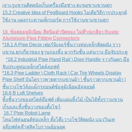
เจาะรูแขวนติดผนังเก็บเครื่องมือช่าง ตะขอขาแขวนฮุก
15.2 Creative Idea of PegBoard Hooks ไอเดียวิธีการประยุกต์
ใช้งาน แผงกระดานเพ็กบอร์ด การใช้งานขาแขวนฮุก
16. ข้อต่ออลูมิเนียม สีสนิมดำปัดทอง ไม่ต๊าปเกลียว Rustic
Aluminum Pipe Fitting Connectors
*16.1 A Pipe Decor เฟอร์นิเจอร์ชั้นวางท่อเหล็กติดผนัง ราว
แขวน ฮุกเกี่ยวของ ฐานรองหิ้ง ฉากรับชั้น แท่นวาง มือจับประตู
*16.2 Industrial Pipe Hand Rail \ Door Handle ราวกันตก มือ
จับประตูท่อเหล็กสไตล์ลอฟท์
*16.3 Pipe Ladder \ Cloth Rack \ Car Tire Wheels Display
Pipe Shelf บันไดราวพาดตากแขวนผ้า \ ชั้นราวตากแขวนผ้า \
ชั้นวางโชว์ล้อแม็กรถยนต์ซ์อลูมิเนียมอัลลอยด์
16.6 B Loft Shelves
หิ้งชั้นวางของสไตล์ล๊อฟต์ เพิ่มแผ่นหิ้งไม้ เป็นได้ทั้งราวแขวน
เก็บและหิ้งชั้นวางของตั้งโชว์
16.7 Pipe Robot Lamp
โคมไฟหุ่นยนต์ท่อเหล็ก ตั้งโต๊ะวางโชว์ติดผนัง แนววินเท
จล๊อฟท์คล๊าสสิคโบราณย้อนยุค