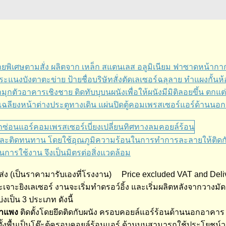
ยพิเศษตามสั่ง ผลิตจาก เหล็ก สแตนเลส อลูมิเนียม ฟาซาดหน้าก
ดระแนงบังตาตะข่าย ป้ายชื่อบริษัทสั่งตัดเลเซอร์ฉลุลาย ทำแผงกั้นห้
กตัวอาคารเชิงชาย ติดทับบุบนผนังเพื่อให้ผนังมีมิติลอยขึ้น ตกแ
 เฉลียงหน้าต่างประตูทางเดิน แผ่นปิดตู้คอมเพรสเซอร์แอร์ด้านน
ะติดทนทาน โดยใช้อุณภูมิความร้อนในการทำการละลายให้ติดกับผิววั
นการใช้งาน จึงเป็นมิตรต่อสิ่งแวดล้อม
ดส่ง (เป็นราคามารับเองที่โรงงาน) Price excluded VAT and Deli
เจาะยิงเลเซอร์ งานจะเริ่มทำดรอว์อิ้ง และเริ่มผลิตหลังจากวางม
ป็น 3 ประเภท ดังนี้
กำแพง
ติดตั้งโดยยึดติดกับผนัง ครอบคอยล์แอร์ร้อนด้านนอกอาคาร
ตั้งพื้นเป็นโต๊ะตู้ครอบคอยล์ร้อนแอร์ ด้านบนสามารถใช้ประโยชน