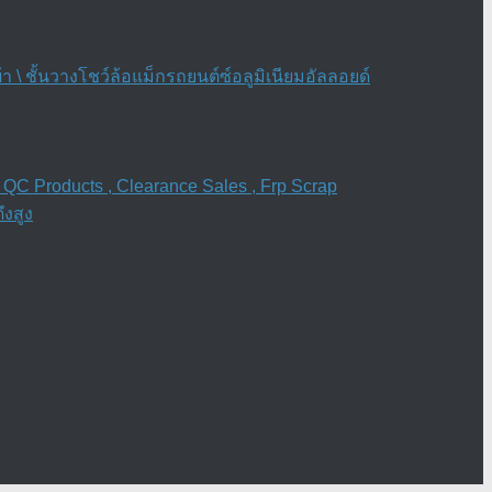
\ ชั้นวางโชว์ล้อแม็กรถยนต์ซ์อลูมิเนียมอัลลอยด์
 QC Products , Clearance Sales , Frp Scrap
งสูง