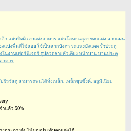
ากตึก แผ่นปิดผิวตกแต่งอาคาร แผ่นโลหะฉลุลายตกแต่ง ฉากแผ่น
องแบ่งพื้นที่ใช้สอย ใช้เป็นฉากบังตา ระแนงบังแดด รั้วประตู
ต่งในงานเฟอร์นิเจอร์ รูปลวดลายหัวเตียง หน้าบาน บานประตู
อกอาคาร
สดุ สามารถพ่นได้ทั้งเหล็ก, เหล็กชุบซิ๊งค์, อลูมิเนียม
very
ัดจำแล้ว 50%
์วางกระถางต้นไม้ของประดับตกแต่งได้