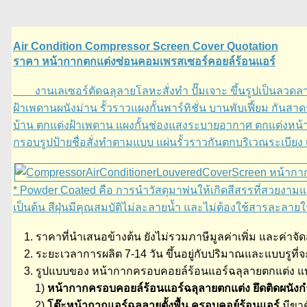
Air Condition Compressor Screen Cover Quotation
ราคา หน้ากากตกแต่งซ่อนคอมเพรสเซอร์คอยล์ร้อนแอร์
งานเลเซอร์ตัดฉลุลายโลหะสั่งทำ ปั๊มเจาะ ขึ้นรูปเป็นลวดลา
ฝ้าเพดานผนังม่าน รั้วราวแผงกั้นพาร์ทิชั่น บานพับเฟี้ยม กันสา
บ้าน ตกแต่งฝ้าเพดาน แผงกั้นช่องแสงระบายอากาศ ตกแต่งหน้ามุ
กรอบรูปป้ายชื่อสั่งทำตามแบบ แผ่นรั้วราวกันตกบริเวณระเบียง
* Powder Coated คือ การนำวัสดุมาพ่นให้เกิดสีสรรที่สวยงามแล
เป็นต้น สีฝุ่นมีคุณสมบัติไม่ละลายน้ำ และไม่ต้องใช้สารละลายใ
1. ราคาที่นำเสนอข้างต้น ยังไม่รวมภาษีมูลค่าเพิ่ม และค่าจั
2. ระยะเวลาการผลิต 7-14 วัน ขึ้นอยู่กับปริมาณและแบบรูที่จะ
3. รูปแบบของ หน้ากากครอบคอยล์ร้อนแอร์ฉลุลายตกแต่ง แบ่งเ
1)
หน้ากากครอบคอยล์ร้อนแอร์ฉลุลายตกแต่ง ยึดติดผนัง
2)
โต๊ะหน้ากากแอร์ฉลุลายตั้งพื้น ครอบคอย์ร้อนแอร์
มีขา