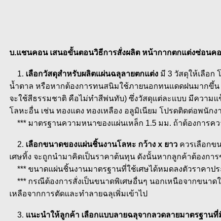
บ.แชนคอน เสนอขั้นตอนวิธีการสั่งผลิต หน้ากากตกแต่งซ่อนค
1.
เลือกวัสดุสำหรับผลิตแผ่นฉลุลายตกแต่ง
มี 3 วัสดุให้เลือก
น้ำตาล หรือหากต้องการทนสนิมใช้ภายนอกทนแดดฝนมากขึ้น สา
จะใช้สีธรรมชาติ คือไม่ทำสีพ่นทับ) ซึ่งวัสดุแต่ละแบบ มีค
โลหะอื่น เช่น ทองแดง ทองเหลือง อลูมิเนียม โปรดติดต่อพนักง
*** มาตรฐานความหนาของแผ่นเหล็ก 1.5 มม. ถ้าต้องการความหน
2.
เลือกขนาดของแผ่นชิ้นงานโลหะ กว้าง x ยาว
ควรเลือกขนา
เศษทิ้ง จะถูกนำมาคิดเป็นราคาต้นทุน ดังนั้นหากลูกค้าต้องก
*** ขนาดแผ่นชิ้นงานมาตรฐานที่ใช้เศษได้หมดลงตัวราคาประห
*** กรณีต้องการสั่งเป็นขนาดพิเศษอื่นๆ นอกเหนือจากขนาดใ
เหลือจากการตัดและทำลายฉลุเพิ่มเข้าไป
3.
แนะนำให้ลูกค้า เลือกแบบลายฉลุจากลวดลายมาตรฐานที่มี