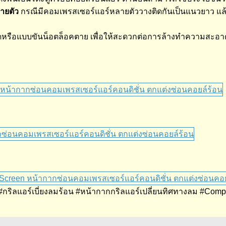
ายตัว
กรณีมีคอมเพรสเซอร์แอร์หลายตัววางติดกันเป็นแนวยาว แล
ิดหรือแบบขันน็อตล็อคตาย เพื่อให้สะดวกต่อการล้างทำความสะอาด
์ #กริลแอร์เบี่ยงลมร้อน #หน้ากากกริลแอร์เปลี่ยนทิศทางลม #Co