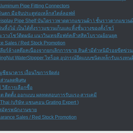
 Aluminum Pipe Fitting Connectors
กันตก มือจับประตูท่อเหล็กสไตล์ลอฟท์
Display Pipe Shelf บันไดราวพาดตากแขวนผ้า \ ชั้นราวตากแขวนผ้า 
่นหิ้งไม้ เป็นได้ทั้งราวแขวนเก็บและหิ้งชั้นวางของตั้งโชว์
ต๊ะวางโชว์ติดผนัง แนววินเทจล๊อฟท์คล๊าสสิคโบราณย้อนยุค
e Sales / Red Stock Promotion
ียร์ล้างสต๊อคเนื่องจากยกเลิกการขาย สินค้ามีตำหนิมีรอยขีดข่วน
ngNut WaterStopper ไทร็อด อุปกรณ์ยึดแบบชนิดเหล็กรับแรงทนดึ
บัญชีธนาคาร เงื่อนไขการจัดส่ง
 ส่วนลดพิเศษ
วิธีการเลือกซื้อ
ลิต ติดตั้ง ออกแบบ ผลทดสอบการรับแรง-สารเคมี
Thai (บริษัท แชนคอน Grating Expert )
บสมัครพนักงานขาย
earance Sales / Red Stock Promotion