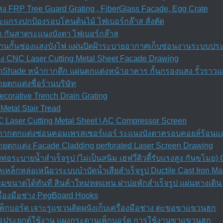
 FRP Tree Guard Grating , FiberGlass Facade, Egg Crate
ะแกรงปกป้องรอบโคนต้นไม้ ไฟเบอร์กล๊าส สั่งตัด
ก กันสาดระแนงบังตา ไฟเบอร์กล๊าส
เพดานกั้นช่องแสงบังไฟ แผ่นปิดฝ้าระบายอากาศเก็บซ่อนงานระบบปร
ง CNC Laser Cutting Metal Sheet Facade Drawing
nShade หน้ากากตึก แผ่นตกแต่งหน้าอาคาร กั้นกรองแสง รั้วราวแผ
ตกแต่งชื่อร้านบริษัท
orative Trench Drain Grating
Metal Stair Tread
Laser Cutting Metal Sheet \ AC Compressor Screen
้ากากตกแต่งซ่อนคอมเพรสเซอร์แอร์ ระแนงบังตาครอบคอยล์ร้อนแอ
ยตกแต่ง Facade Cladding perforated Laser Screen Drawing
อระบายน้ำสำเร็จรูป (ไม่เป็นสนิม เฮฟวี่ดิวตี้รับแรงสูง กันขโม
เหล็กหล่อเหนียวระบบบำบัดน้ำเสียสำเร็จรูป Ductile Cast Iron M
ตามขนาดได้ทันที สินค้าใหม่ทดแทน ฝาบ่อพักสําเร็จรูป แผ่นทางเด
ื่องมือช่าง PegBoard Hooks
็กบอร์ด เจาะรูแขวนติดผนังเก็บเครื่องมือช่าง ตะขอขาแขวนฮุก
ีการประยุกต์ใช้งาน แผงกระดานเพ็กบอร์ด การใช้งานขาแขวนฮุก