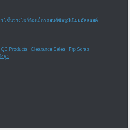
\ ชั้นวางโชว์ล้อแม็กรถยนต์ซ์อลูมิเนียมอัลลอยด์
 QC Products , Clearance Sales , Frp Scrap
งสูง