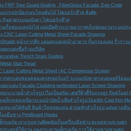
 FRP Tree Guard Grating , FiberGlass Facade, Egg Crate
ะแกรงปกป้องรอบโคนต้นไม้ ไฟเบอร์กล๊าส สั่งตัด
ก กันสาดระแนงบังตา ไฟเบอร์กล๊าส
เพดานกั้นช่องแสงบังไฟ แผ่นปิดฝ้าระบายอากาศเก็บซ่อนงานระบบปร
ง CNC Laser Cutting Metal Sheet Facade Drawing
nShade หน้ากากตึก แผ่นตกแต่งหน้าอาคาร กั้นกรองแสง รั้วราวแผ
ตกแต่งชื่อร้านบริษัท
orative Trench Drain Grating
Metal Stair Tread
Laser Cutting Metal Sheet \ AC Compressor Screen
้ากากตกแต่งซ่อนคอมเพรสเซอร์แอร์ ระแนงบังตาครอบคอยล์ร้อนแอ
ยตกแต่ง Facade Cladding perforated Laser Screen Drawing
อระบายน้ำสำเร็จรูป (ไม่เป็นสนิม เฮฟวี่ดิวตี้รับแรงสูง กันขโม
เหล็กหล่อเหนียวระบบบำบัดน้ำเสียสำเร็จรูป Ductile Cast Iron M
ตามขนาดได้ทันที สินค้าใหม่ทดแทน ฝาบ่อพักสําเร็จรูป แผ่นทางเด
ื่องมือช่าง PegBoard Hooks
็กบอร์ด เจาะรูแขวนติดผนังเก็บเครื่องมือช่าง ตะขอขาแขวนฮุก
ีการประยุกต์ใช้งาน แผงกระดานเพ็กบอร์ด การใช้งานขาแขวนฮุก