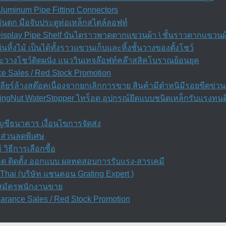
 Aluminum Pipe Fitting Connectors
กันตก มือจับประตูท่อเหล็กสไตล์ลอฟท์
Display Pipe Shelf บันไดราวพาดตากแขวนผ้า \ ชั้นราวตากแขวนผ้า 
่นหิ้งไม้ เป็นได้ทั้งราวแขวนเก็บและหิ้งชั้นวางของตั้งโชว์
ต๊ะวางโชว์ติดผนัง แนววินเทจล๊อฟท์คล๊าสสิคโบราณย้อนยุค
e Sales / Red Stock Promotion
ียร์ล้างสต๊อคเนื่องจากยกเลิกการขาย สินค้ามีตำหนิมีรอยขีดข่วน
ngNut WaterStopper ไทร็อด อุปกรณ์ยึดแบบชนิดเหล็กรับแรงทนดึ
บัญชีธนาคาร เงื่อนไขการจัดส่ง
 ส่วนลดพิเศษ
วิธีการเลือกซื้อ
ลิต ติดตั้ง ออกแบบ ผลทดสอบการรับแรง-สารเคมี
Thai (บริษัท แชนคอน Grating Expert )
บสมัครพนักงานขาย
earance Sales / Red Stock Promotion