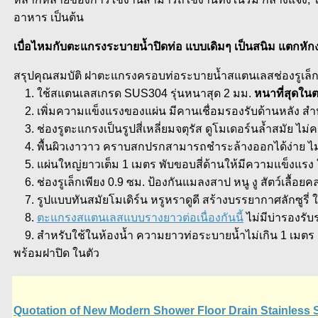
อาหาร เป็นต้น
เบื่อไหมกับตะแกรงระบายน้ำปิดท่อ แบบเดิมๆ เป็นสนิม แตกห
สรุปคุณสมบัติ ฝาตะแกรงครอบท่อระบายน้ำสแตนเลสช่องรูเล็กป
1. ใช้สแตนเลสเกรด SUS304 รุ่นหนาสุด 2 มม.
หนาที่สุดในต
2. เพิ่มความแข็งแรงของแผ่น มีคานเชื่อมรองรับด้านหลัง สำห
3. ช่องรูตะแกรงเป็นรูปสี่เหลี่ยมจตุรัส ดูโมเดอร์นล้ำสมัย ไม่
4. พื้นผิวเงาวาว คราบสกปรกสามารถชำระล้างออกได้ง่าย ไม่ใ
5. แผ่นใหญ่ยาวเต็ม 1 เมตร พับขอบสี่ด้านให้มีความแข็งแรง ใช
6. ช่องรูเล็กเพียง 0.9 ซม. ป้องกันแมลงสาป หนู งู สัตว์เลื้อย
7. รูปแบบทันสมัยโมเดิร์น หรูหราดูดี สร้างบรรยากาศลักซูรี่
8.
ตะแกรงสแตนเลสแบบรางยาวต่อเนื่องกันนี้
ไม่มีบ่ารองรับ
9. สำหรับใช้ในห้องน้ำ ความยาวท่อระบายน้ำไม่เกิน 1 เมตร
พร้อมฝาปิด ในตัว
Quotation of New Modern Shower Floor Drain Stainless 