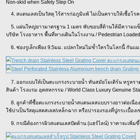
Non-skid when Safety Step On
4. สแตนเลสเป็นวัสดุ ไร้สารก่อภูมิแพ้ ไม่เป็นคราบให้เชื้อ
5. แผ่นใหญ่ยาวมาตรฐาน 1 เมตร พับขอบสี่ด้านให้มีความแข็งแ
บริษัท โรงอาหาร พื้นที่ทางเดินในโรงงาน / Pedestrian Loaded
6. ช่องรูเล็กเพียง 9.5มม. แปลกใหม่ไม่ซ้ำใครในโลกนี้ กันแมลง
7. ออกแบบให้เป็นตะแกรงระบายน้ำ ทันสมัยโมเดิร์น หรูหราดูดี ส
สินค้า โรงแรม อุตสหกรรม / World Class Luxury Genuine St
8. ลูกค้าที่ซื้อตะแกรงระบายน้ำสแตนเลสแบบรางยาวต่อเนื่องน
ใช้บ่าเป็นวัสดุแสตสเลส/เหล็กฉาก หรือบ่ารองรองที่ปูกระเบื้อง
9. กรณีต้องการผิวสแตนเลสปัดด้าน (แฮร์ไลน์) ราคาจะเพิ่มขึ้