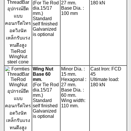
(For Tie Rod
27 mm.
180 kN
dia.15/17
Base Dia. :
mm.)
100 mm
Standard
self finished
Galvanized
is optional
Wing Nut
Minor Dia. :
Cast Iron: FCD
Base 60
15 mm.
45
mm.
Hexagonal :
Ultimate load:
(For Tie Rod
27 mm.
180 kN
dia.15/17
Base Dia. :
mm.)
60 mm.
Standard
Wing width:
self finished
110 mm.
Galvanized
is optional