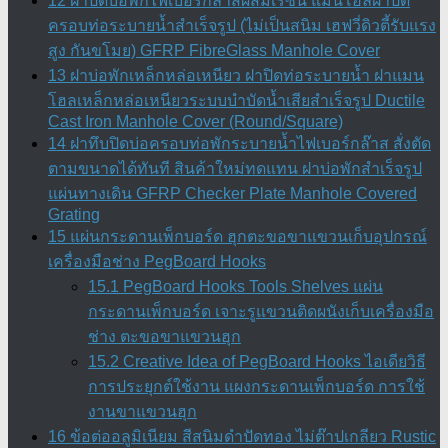
12 ฝาปิดบ่อพักไฟเบอร์กล๊าสผสมเรซิ่น แมนโฮลฝาปิด
ครอบท่อระบายน้ำสำเร็จรูป (ไม่เป็นสนิม เฮฟวี่ดิวตี้รับแรง
สูง กันขโมย) GFRP FibreGlass Manhole Cover
13 ฝาบ่อพักเหล็กหล่อเหนียว ฝาปิดท่อระบายน้ำ ฝาแมน
โฮลเหล็กหล่อเหนียวระบบบำบัดน้ำเสียสำเร็จรูป Ductile
Cast Iron Manhole Cover (Round/Square)
14 ฝาทึบปิดบ่อครอบท่อพักระบายน้ำไฟเบอร์กล๊าส สั่งตัด
ตามขนาดได้ทันที สินค้าใหม่ทดแทน ฝาบ่อพักสําเร็จรูป
แผ่นทางเดิน GFRP Checker Plate Manhole Covered
Grating
15 แผ่นกระดานเพ็กบอร์ด ฮุกตะขอขาแขวนเก็บอุปกรณ์
เครื่องมือช่าง PegBoard Hooks
15.1 PegBoard Hooks Tools Shelves แผ่น
กระดานเพ็กบอร์ด เจาะรูแขวนติดผนังเก็บเครื่องมือ
ช่าง ตะขอขาแขวนฮุก
15.2 Creative Idea of PegBoard Hooks ไอเดียวิธี
การประยุกต์ใช้งาน แผงกระดานเพ็กบอร์ด การใช้
งานขาแขวนฮุก
16 ข้อต่ออลูมิเนียม สีสนิมดำปัดทอง ไม่ต๊าปเกลียว Rustic