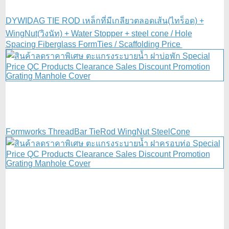
DYWIDAG TIE ROD เหล็กที่มีเกลียวตลอดเส้น(ไทร็อด) +
WingNut(วิงนัท) + Water Stopper + steel cone / Hole
Spacing Fiberglass FormTies / Scaffolding Price
Formworks ThreadBar TieRod WingNut SteelCone