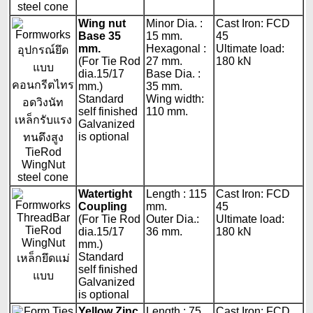
Wing nut
Minor Dia. :
Cast Iron: FCD
Base 35
15 mm.
45
mm.
Hexagonal :
Ultimate load:
(For Tie Rod
27 mm.
180 kN
dia.15/17
Base Dia. :
mm.)
35 mm.
Standard
Wing width:
self finished
110 mm.
Galvanized
is optional
Watertight
Length : 115
Cast Iron: FCD
Coupling
mm.
45
(For Tie Rod
Outer Dia.:
Ultimate load:
dia.15/17
36 mm.
180 kN
mm.)
Standard
self finished
Galvanized
is optional
Yellow Zinc
Length : 75
Cast Iron: FCD