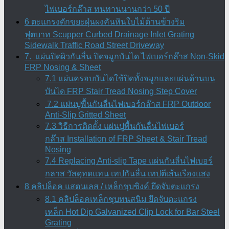
ไฟเบอร์กล๊าส ทนทานนานกว่า 50 ปี
6 ตะแกรงดักขยะฝุ่นผงคันหินใบไม้ด้านข้างริม
ฟุตบาท Scupper Curbed Drainage Inlet Grating
Sidewalk Traffic Road Street Driveway
7. แผ่นปิดผิวกันลื่น ปิดจมูกบันได ไฟเบอร์กล๊าส Non-Skid
FRP Nosing & Sheet
7.1 แผ่นครอบบันไดใช้ปิดทั้งจมูกและแผ่นด้านบน
บันได FRP Stair Tread Nosing Step Cover
7.2 แผ่นปูพื้นกันลื่นไฟเบอร์กล๊าส FRP Outdoor
Anti-Slip Gritted Sheet
7.3 วิธีการติดตั้ง แผ่นปูพื้นกันลื่นไฟเบอร์
กล๊าส Installation of FRP Sheet & Stair Tread
Nosing
7.4 Replacing Anti-slip Tape แผ่นกันลื่นไฟเบอร์
กลาส วัสดุทดแทน เทปกันลื่น เทปตีเส้นเรืองแสง
8 คลิปล็อค แสตนเลส / เหล็กชุบซิงค์ ยึดจับตะแกรง
8.1 คลิปล็อคเหล็กชุบทนสนิม ยึดจับตะแกรง
เหล็ก Hot Dip Galvanized Clip Lock for Bar Steel
Grating