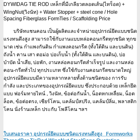
DYWIDAG TIE ROD เหล็กที่มีเกลียวตลอดเส้น(ไทร็อด) +
WingNut(วิงนัท) + Water Stopper + steel cone / Hole
Spacing Fiberglass FormTies / Scaffolding Price
บริษัทแชนคอน เป็นผู้ผลิตและจำหน่ายอุปกรณ์ยึดแบบชนิด
แรงทนดึงสูง สามารถใช้กับงานแบบหล่อคอนกรีตทุกชนิด ทุกข
นาด เช่น กำแพงกันดิน กำแพงคอนกรีต (ทั้งใต้ดิน และบนดิน)
ถังน้ำ คาน เสา ตอม่อ บ่อเก็บน้ำ (ทั้งใต้ดิน และบนดิน), บ่อ
บำบัด น้ำเสีย, บ่อพัก, งานหล่อคอนกรีตสำเร็จรูป และงานหล่อ
คอน-กรีตทั่วไป ทุกประเภท ซึ่งใช้กับงานคอนกรีตขนาดใหญ่
อุปกรณ์ยึดแบบมีความหลากหลายทั้งด้านชนิดของ การรับ
กำลัง และประเภทของอุปกรณ์ยึดแบบ ซึ่งประกอบด้วย เหล็กยึด
แบบ ฟอร์มทายไทน์ , วิงนัท, ข้อต่อกันน้ำ, น็อตหกเหลื่ยม, น็อต
ล็อค, ข้อต่อตรง, เชียร์โคน, แคล้มป์สปริง, แคล้มป์ลิ่ม, พลาสติก
โคน นั่งร้านเหล็ก ประกับ โพลีโคน ฯลฯ
ใบเสนอราคา อุปกรณ์ยึดแบบชนิดแรงทนดึงสูง Formworks