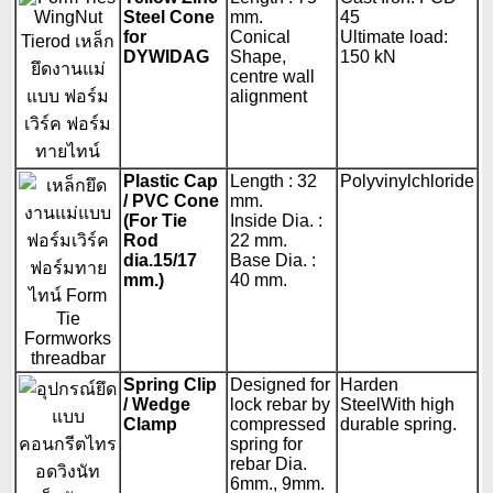
Steel Cone
mm.
45
for
Conical
Ultimate load:
DYWIDAG
Shape,
150 kN
centre wall
alignment
Plastic Cap
Length : 32
Polyvinylchloride
/ PVC Cone
mm.
(For Tie
Inside Dia. :
Rod
22 mm.
dia.15/17
Base Dia. :
mm.)
40 mm.
Spring Clip
Designed for
Harden
/ Wedge
lock rebar by
SteelWith high
Clamp
compressed
durable spring.
spring for
rebar Dia.
6mm., 9mm.