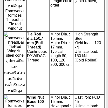
Length cut to
(Cold Rolled)
order
Tie Rod
Minor Dia. :
High Strength
dia.15/17
15 mm.
Steel
mm.(Full
Major Dia. :
Yield load : 120
Thread)
17 mm.
kN
Continuous
Typical
Ultimate load:
DYWIDAG
length 80,
150 kN
Thread
100, 120,
(Cold Rolled)
200, 300 cm.
Wing Nut
Minor Dia. :
Cast Iron: FCD
Base 100
15 mm.
45
mm.
Hexagonal :
Ultimate load: