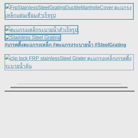
#เกรตติ้งตะแกรงเหล็ก #ตะแกรงระบายน้ำ #SteelGrating