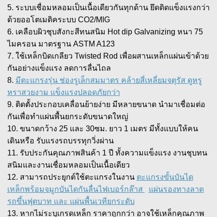
5. ระบบเชื่อมหลอมเป็นเนื้อเดียวกันทุกด้าน ยึดติดแข็งแรงกว่า
ด้วยออโตเมติคระบบ CO2/MIG
6. เคลือบผิวชุบสังกะสีทนสนิม Hot dip Galvanizing หนา 75
ไมครอน มาตรฐาน ASTM A123
7. ใช้เหล็กบิดเกลียว Twisted Rod เพื่อผสานเหล็กแผ่นเข้าด้วย
กันอย่างแข็งแรง ลดการลื่นไถล
8.
มีตะแกรงรุ่น ช่องรูเล็กสมมาตร คล้ายสี่เหลี่ยมจตุรัส ดูหรู
หราสวยงาม แข็งแรงปลอดภัยกว่า
9. ติดตั้งประกอบเคลื่อนย้ายง่าย มีหลายขนาด นำมาเชื่อมต่อ
กันเพื่อทำแผ่นพื้นยกระดับขนาดใหญ่
10. ขนาดกว้าง 25 และ 30ซม. ยาว 1 เมตร มีทั้งแบบให้คน
เดินหรือ รับแรงรถบรรทุกวิ่งผ่าน
11. รับประกันคุณภาพสินค้า 1 ปี ทั้งความแข็งแรง งานชุบทน
สนิมและงานเชื่อมหลอมเป็นเนื้อเดียว
12. สามารถประยุกต์ใช้ตะแกรงในงาน
ตะแกรงขั้นบันได
เหล็กพร้อมจมูกบันไดกันลื่นไฟเบอร์กล๊าส
แผ่นรองทางลาด
รถขึ้นฟุตบาท และ แผ่นพื้นเวทียกระดับ
13. หากไม่ระบุเกรดเหล็ก ราคาถูกกว่า อาจใช้เหล็กคุณภาพ