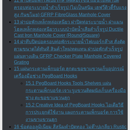
12 ฝาปิดบ่อพักไฟเบอร์กล๊าสผสมเรซิ่น แมนโฮลฝาปิด
ครอบท่อระบายน้ำสำเร็จรูป (ไม่เป็นสนิม เฮฟวี่ดิวตี้รับแรง
สูง กันขโมย) GFRP FibreGlass Manhole Cover
13 ฝาบ่อพักเหล็กหล่อเหนียว ฝาปิดท่อระบายน้ำ ฝาแมน
โฮลเหล็กหล่อเหนียวระบบบำบัดน้ำเสียสำเร็จรูป Ductile
Cast Iron Manhole Cover (Round/Square)
14 ฝาทึบปิดบ่อครอบท่อพักระบายน้ำไฟเบอร์กล๊าส สั่งตัด
ตามขนาดได้ทันที สินค้าใหม่ทดแทน ฝาบ่อพักสําเร็จรูป
แผ่นทางเดิน GFRP Checker Plate Manhole Covered
Grating
15 แผ่นกระดานเพ็กบอร์ด ฮุกตะขอขาแขวนเก็บอุปกรณ์
เครื่องมือช่าง PegBoard Hooks
15.1 PegBoard Hooks Tools Shelves แผ่น
กระดานเพ็กบอร์ด เจาะรูแขวนติดผนังเก็บเครื่องมือ
ช่าง ตะขอขาแขวนฮุก
15.2 Creative Idea of PegBoard Hooks ไอเดียวิธี
การประยุกต์ใช้งาน แผงกระดานเพ็กบอร์ด การใช้
งานขาแขวนฮุก
16 ข้อต่ออลูมิเนียม สีสนิมดำปัดทอง ไม่ต๊าปเกลียว Rustic