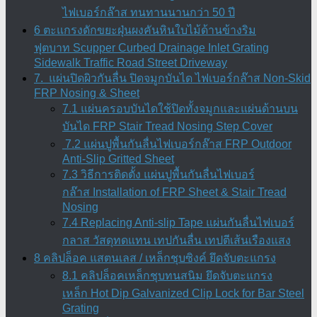
ไฟเบอร์กล๊าส ทนทานนานกว่า 50 ปี
6 ตะแกรงดักขยะฝุ่นผงคันหินใบไม้ด้านข้างริม
ฟุตบาท Scupper Curbed Drainage Inlet Grating
Sidewalk Traffic Road Street Driveway
7. แผ่นปิดผิวกันลื่น ปิดจมูกบันได ไฟเบอร์กล๊าส Non-Skid
FRP Nosing & Sheet
7.1 แผ่นครอบบันไดใช้ปิดทั้งจมูกและแผ่นด้านบน
บันได FRP Stair Tread Nosing Step Cover
7.2 แผ่นปูพื้นกันลื่นไฟเบอร์กล๊าส FRP Outdoor
Anti-Slip Gritted Sheet
7.3 วิธีการติดตั้ง แผ่นปูพื้นกันลื่นไฟเบอร์
กล๊าส Installation of FRP Sheet & Stair Tread
Nosing
7.4 Replacing Anti-slip Tape แผ่นกันลื่นไฟเบอร์
กลาส วัสดุทดแทน เทปกันลื่น เทปตีเส้นเรืองแสง
8 คลิปล็อค แสตนเลส / เหล็กชุบซิงค์ ยึดจับตะแกรง
8.1 คลิปล็อคเหล็กชุบทนสนิม ยึดจับตะแกรง
เหล็ก Hot Dip Galvanized Clip Lock for Bar Steel
Grating