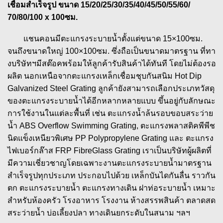
เชื่อมสำเร็จรูป ขนาด 15/20/25/30/35/40/45/50/55/60/
70/80/100 x 100ซม.
แชนคอนมีตะแกรงระบายน้ำตั้งแต่ขนาด 15×100ซม.
จนถึงขนาดใหญ่ 100×100ซม. ซึ่งถือเป็นขนาดมาตรฐาน ที่ทา
งบริษัทฯมีสต๊อคพร้อมให้ลูกค้ารับสินค้าได้ทันที โดยไม่ต้องรอ
ผลิต นอกเหนือจากตะแกรงเหล็กเชื่อมชุบกันสนิม Hot Dip
Galvanized Steel Grating ลูกค้ายังสามารถเลือกประเภทวัสดุ
ของตะแกรงระบายน้ำได้อีกหลากหลายแบบ ขึ้นอยู่กับลักษณะ
การใช้งานในแต่ละพื้นที่ เช่น ตะแกรงน้ำล้นรอบขอบสระว่าย
น้ำ ABS Overflow Swimming Grating, ตะแกรงพลาสติคพีพีช
นิดแข็งเหนียวพิเศษ PP Polypropylene Grating และ ตะแกรง
ไฟเบอร์กล๊าส FRP FibreGlass Grating เราเป็นบริษัทผู้ผลิตที่
มีความเชี่ยวชาญโดยเฉพาะงานตะแกรงระบายน้ำมาตรฐาน
สำเร็จรูปทุกประเภท ประกอบไปด้วย เหล็กบันไดกันลื่น ราวกัน
ตก ตะแกรงระบายน้ำ ตะแกรงทางเดิน ฝาท่อระบายน้ำ เหมาะ
สำหรับห้องครัว โรงอาหาร โรงงาน ห้างสรรพสินค้า ตลาดสด
สระว่ายน้ำ บ่อเลี้ยงปลา ทางเดินยกระดับในสนาม ฯลฯ